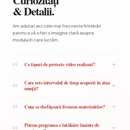
Curiozități
& Detalii.
Am adunat aici cele mai frecvente întrebări
pentru a vă oferi o imagine clară asupra
modului în care lucrăm.
Ce tipuri de proiecte video realizezi?
01
Care este intervalul de timp acoperit în ziua
02
nunții?
Cum se desfășoară livrarea materialelor?
03
Putem programa o întâlnire înainte de
04