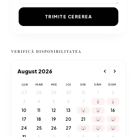
TRIMITE CEREREA
VERIFICĂ DISPONIBILITATEA
August 2026
LUN
MAR
MIE
JOI
VIN
SÂM
DUM
27
28
29
30
31
1
2
3
4
5
6
7
8
9
10
11
12
13
14
15
16
17
18
19
20
21
22
23
24
25
26
27
28
29
30
31
1
2
3
4
5
6